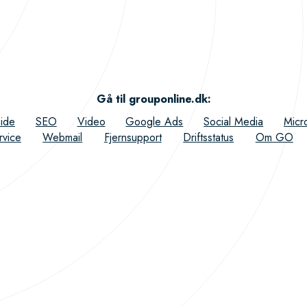
Gå til grouponline.dk
:
ide
SEO
Video
Google Ads
Social Media
Micr
rvice
Webmail
Fjernsupport
Driftsstatus
Om GO